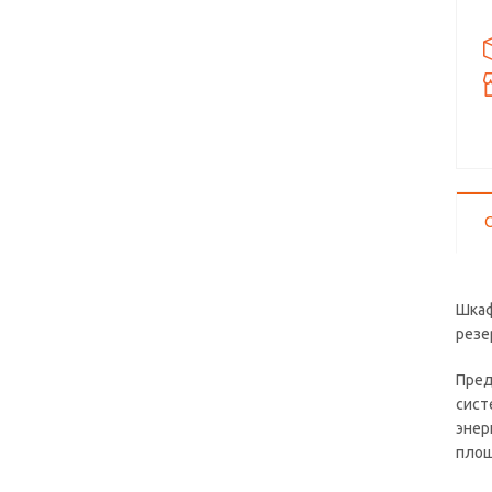
Шкаф
резе
Пред
сист
энер
площ