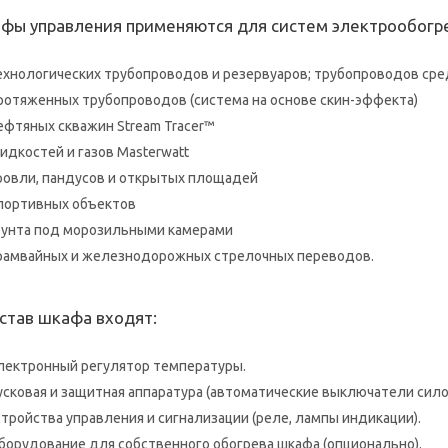
фы управления применяются для систем электрообогре
ехнологических трубопроводов и резервуаров; трубопроводов сре
ротяженных трубопроводов (система на основе скин-эффекта)
ефтяных скважин Stream Tracer™
идкостей и газов Masterwatt
ровли, пандусов и открытых площадей
портивных объектов
рунта под морозильными камерами
рамвайных и железнодорожных стрелочных переводов.
остав шкафа входят:
лектронный регулятор температуры.
усковая и защитная аппаратура (автоматические выключатели сило
стройства управления и сигнализации (реле, лампы индикации).
борудование для собственного обогрева шкафа (опционально).