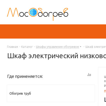
Главная
-
Каталог
-
Шкафы управления обогревом
-
Шкаф электрич
Шкаф электрический низков
Где применяется:
Ш
п
р
Обогрев труб