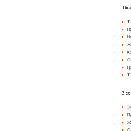
Шка
Т
П
Н
Ж
К
С
Г
Т
В с
Э
П
У
О