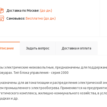
Доставка по Москве:
(до
дн.)
Самовывоз:
Бесплатно (до
дн.)
Описание
Задать вопрос
Доставка и оплата
ы электрические низковольтные, предназначены для поддержани
рвуарах. Тип блока управления - серия 2000
назначены для автоматизации и распределения электрической эне
ем промышленного электрообогрева. Применяются на предприяти
гетического комплекса, жилищно-коммунального хозяйства, в усл
адках и др.