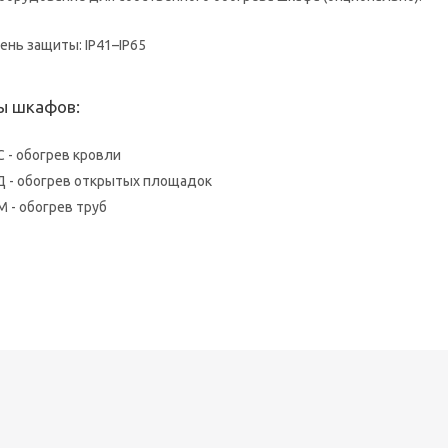
ень защиты: IP41–IP65
ы шкафов:
С - обогрев кровли
Д - обогрев открытых площадок
М - обогрев труб