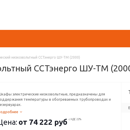
еский низковольтный ССТэнерго ШУ-ТМ (2000)
ольтный ССТэнерго ШУ-ТМ (200
кафы электрические низковольтные, предназначены для
оддержания температуры в обогреваемых трубопроводах и
езервуарах.
Подробнее
Цена:
от
74 222 руб
с НДС 22%