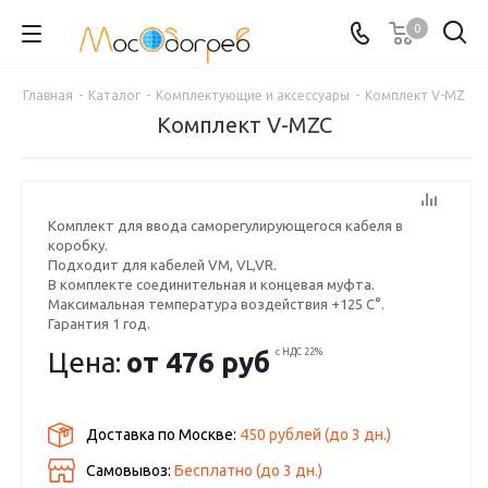
0
Главная
-
Каталог
-
Комплектующие и аксессуары
-
Комплект V-MZ
Комплект V-MZC
Комплект для ввода саморегулирующегося кабеля в
коробку.
Подходит для кабелей VM, VL,VR.
В комплекте соединительная и концевая муфта.
Максимальная температура воздействия +125 С°.
Гарантия 1 год.
В наличии.
Цена:
от
476 руб
с НДС 22%
Доставка по Москве:
450 рублей
(до
3
дн.)
Самовывоз:
Бесплатно (до
3
дн.)