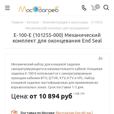
0
Главная
-
Каталог
-
Комплектующие и аксессуары
-
E-100-E
Механический комплект для оконцевания
E-100-E (101255-000) Механический
комплект для оконцевания End Seal
Механический набор для концевой заделки
саморегулирующегося нагревательного кабеля. Концевая
заделка Е-100-Е используется с саморегулируемым
греющим кабелем BTV, QTVR, XTV, KTV и VPL. Набор
концевой заделки сертифицирован для применения во
взрывоопасных зонах. Срок поставки 1-3 дня.
Цена:
от
10 894 руб
с НДС 22%
Доставка по Москве:
Бесплатно
(до
60
дн.)