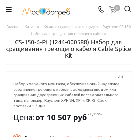
0
Главная
-
Каталог
-
Комплектующие и аксессуары
-
Raychem CS-150
Набор для сращивания греющего кабеля
CS-150-6-PI (1244-000588) Набор для
сращивания греющего кабеля Cable Splice
Kit
Набор холодного монтажа, обеспечивающий надежное
соединение греющего кабеля с холодным вводом или
сращивание двух греющих кабелей последовательного
типа, например, Raychem XPI-NH, XPI и XPI-S. Срок
поставки 1-3 дня.
Цена:
от
10 507 руб
с НДС 22%