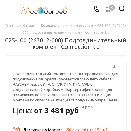
0
Главная
-
Каталог
-
Комплектующие и аксессуары
-
C25-100 (263012-
000) Подсоединительный комплект Connection kit
C25-100 (263012-000) Подсоединительный
комплект Connection kit
Подсоединительный комплект C25-100 предназначен для
подключения саморегулирующегося греющего кабеля
RAYCHEM марок BTV, QTVR, XTV, KTV, VPL к
соединительной коробке. Набор сертифицирован для
применения во взрывоопасных зонах класса 1 и 2. Для
монтажа комплекта не требуется получение разрешения
на проведение огневых работ. Срок поставки 1-3 дня.
Цена:
от
3 481 руб
с НДС 22%
Доставка по Москве:
450 рублей
(до
15
дн.)