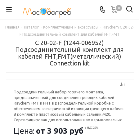
0
Главная
-
Каталог
-
Комплектующие и аксессуары
-
Raychem C 20-02-
F Подсоединительный комплект для кабелей FHT,FMT
C 20-02-F (1244-006952)
Подсоединительный комплект для
кабелей FHT,FMT(металлический)
Connection kit
Подсоединительный набор горячего монтажа,
предназначенный для соединения греющих кабелей
Raychem FMT и FHT в распределительной коробке с
обеспечением электрической изоляции греющего кабеля.
В комплекте пластиковый кабельный сальник M20.
Сертифицирован для использования во взрывоопасных
зонах. Срок 1-3 дня.
Цена:
от
3 903 руб
с НДС 22%