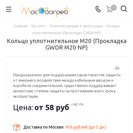
0
Главная
-
Каталог
-
Комплектующие и аксессуары
-
Кольцо
уплотнительное (Прокладка GWDR NP)
Кольцо уплотнительное М20 (Прокладка
GWDR M20 NP)
Предназначено для поддержания характеристик защиты
от внешнего воздействия между кабельным вводом и
коробкой соединительной, существенно поддерживает
проектную степень защиты на протяжении всего срока
эксплуатации.
Цена:
от
58 руб
с НДС 22%
Доставка по Москве:
450 рублей
(до
3
дн.)