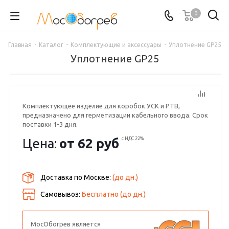
0
Главная
-
Каталог
-
Комплектующие и аксессуары
-
Уплотнение GP25
Уплотнение GP25
Комплектующее изделие для коробок УСК и РТВ,
предназначено для герметизации кабельного ввода. Срок
поставки 1-3 дня.
Цена:
от
62 руб
с НДС 22%
Доставка по Москве:
(до
дн.)
Самовывоз:
Бесплатно (до
дн.)
МосОбогрев является