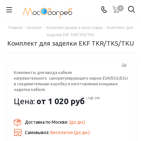
0
Главная
-
Каталог
-
Комплектующие и аксессуары
-
Комплект для
заделки EKF TKR/TKS/TKU
Комплект для заделки EKF TKR/TKS/TKU
Комплекты для ввода кабеля
нагревательного саморегулирующего марок ESR/ESS/ESU
в соединительную коробку и изготовления концевых
заделок кабеля.
Цена:
от
1 020 руб
с НДС 22%
Доставка по Москве:
(до
дн.)
Самовывоз:
Бесплатно (до
дн.)