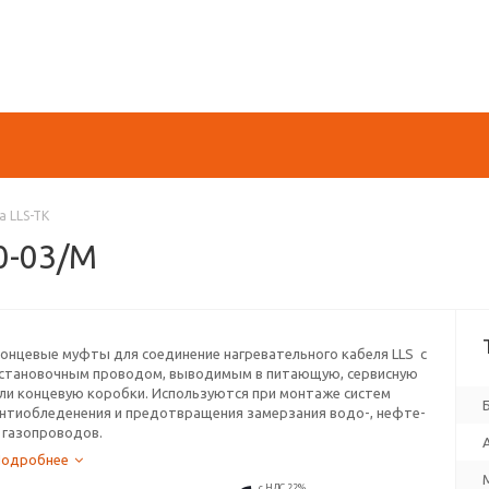
 LLS-TK
0-03/M
онцевые муфты для соединение нагревательного кабеля LLS с
становочным проводом, выводимым в питающую, сервисную
ли концевую коробки. Используются при монтаже систем
нтиобледенения и предотвращения замерзания водо-, нефте-
 газопроводов.
Подробнее
с НДС 22%