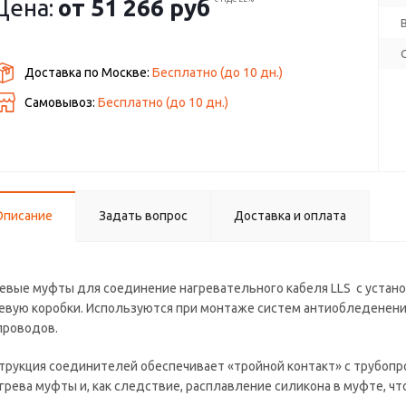
Цена:
от
51 266 руб
Доставка по Москве:
Бесплатно
(до
10
дн.)
Самовывоз:
Бесплатно (до
10
дн.)
Описание
Задать вопрос
Доставка и оплата
евые муфты для соединение нагревательного кабеля LLS с уста
евую коробки. Используются при монтаже систем антиобледенения
проводов.
трукция соединителей обеспечивает «тройной контакт» с трубопр
грева муфты и, как следствие, расплавление силикона в муфте, чт