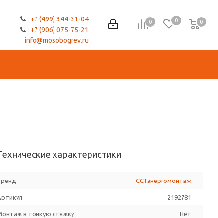
+7 (499) 344-31-04
0
0
0
0
+7 (906) 075-75-21
info@mosobogrev.ru
Технические характеристики
Бренд
ССТэнергомонтаж
Артикул
2192781
Монтаж в тонкую стяжку
Нет