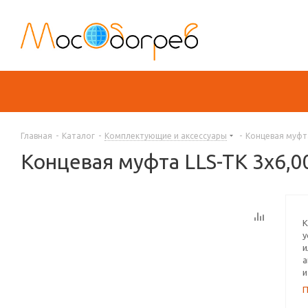
Главная
-
Каталог
-
Комплектующие и аксессуары
-
Концевая муфта
Концевая муфта LLS-TK 3x6,0
К
у
и
а
и