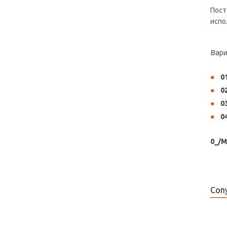
Пост
испо
Вари
0
0
0
0
0_/
Соп