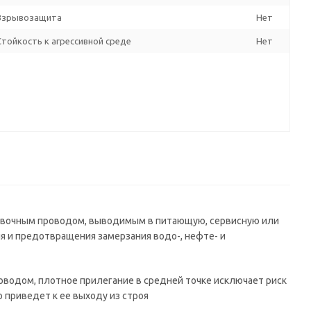
Взрывозащита
Нет
Стойкость к агрессивной среде
Нет
новочным проводом, выводимым в питающую, сервисную или
 и предотвращения замерзания водо-, нефте- и
оводом, плотное прилегание в средней точке исключает риск
о приведет к ее выходу из строя