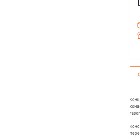
Конц
конц
газо
Конс
пере